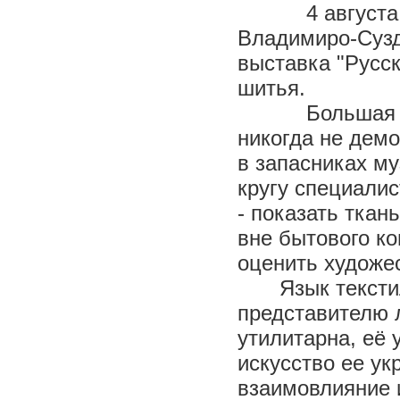
4 августа в 
Владимиро-Сузд
выставка "Русск
шитья.
Большая част
никогда не дем
в запасниках м
кругу специалис
- показать ткан
вне бытового ко
оценить художе
Язык тексти
представителю 
утилитарна, её 
искусство ее ук
взаимовлияние 