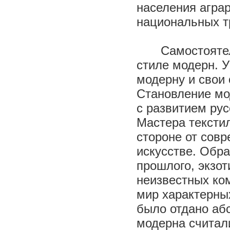
населения агра
национальных т
Самостоятел
стиле модерн. У
модерну и свои
Становление мод
с развитием ру
Мастера текстил
стороне от сов
искусстве. Обр
прошлого, экзот
неизвестных ко
мир характерных
было отдано аб
модерна считал