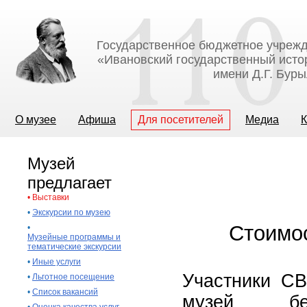
Государственное бюджетное учрежд
«Ивановский государственный исто
имени Д.Г. Бур
О музее
Афиша
Для посетителей
Медиа
К
Музей
предлагает
•
Выставки
•
Экскурсии по музею
Стоимос
•
Музейные программы и
тематические экскурсии
•
Иные услуги
Участники СВ
•
Льготное посещение
•
Список вакансий
музей бе