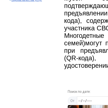
•
Оценка качества услуг
подтверждаю
предъявлении
кода), содер
участника СВ
Многодетн
семей)могут 
при предъяв
(QR-кода)
удостоверени