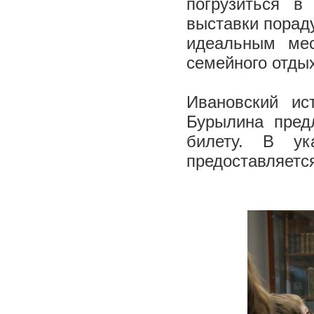
погрузиться в
выставки пораду
идеальным мес
семейного отды
Ивановский ис
Бурылина предл
билету. В у
предоставляется