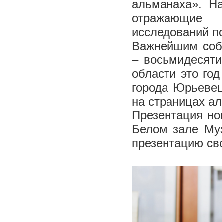
альманаха». На
отражающие 
исследований по
Важнейшим собы
– восьмидесяти
области это го
города Юрьевец
на страницах а
Презентация но
Белом зале Му
презентацию св