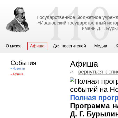
Государственное бюджетное учрежд
«Ивановский государственный исто
имени Д.Г. Бур
О музее
Афиша
Для посетителей
Медиа
К
События
Афиша
•
Новости
«
вернуться к сп
•
Афиша
Полная прог
Программа н
Д. Г. Бурыли