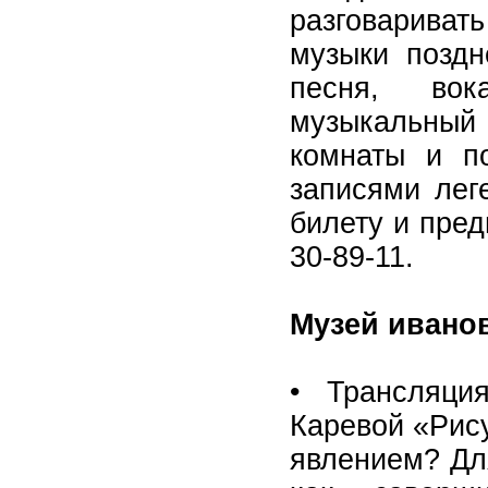
разговариват
музыки поздн
песня, вока
музыкальный 
комнаты и п
записями лег
билету и пре
30-89-11.
Музей иванов
• Трансляци
Каревой «Рису
явлением? Дл