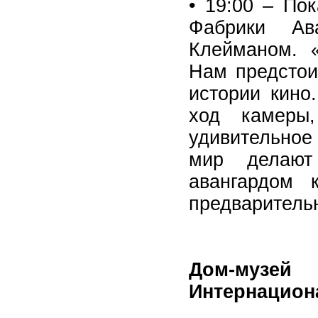
• 19:00 – По
Фабрики Ава
Клейманом. «
Нам предстои
истории кино
ход камеры,
удивительное
мир делают
авангардом 
предварител
Дом-музе
Интернациона