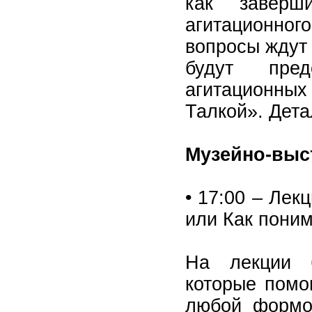
как заверш
агитационног
вопросы ждут 
будут пред
агитационн
Талкой». Дета
Музейно-выст
• 17:00 – Лек
или Как поним
На лекции б
которые помо
любой формой