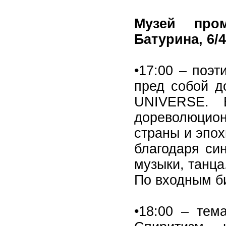
Музей про
Батурина, 6/4
•17:00 – поэ
пред собой д
UNIVERSE. 
дореволюцион
страны и эпо
благодаря син
музыки, танца
По входным б
•18:00 – тем