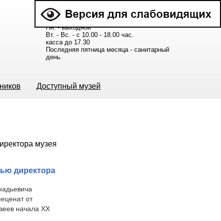
Расписание работы музея:
Пн. - выходной
Вт. - Вс. - с 10.00 - 18.00 час.
касса до 17.30
Последняя пятница месяца - санитарный
день.
ьников
Доступный музей
вью директора
надьевича
меценат от
зеев начала XX