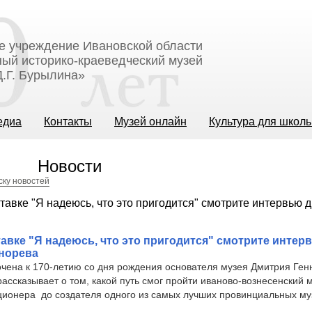
е учреждение Ивановской области
ый историко-краеведческий музей
.Г. Бурылина»
едиа
Контакты
Музей онлайн
Культура для школ
Новости
ску новостей
авке "Я надеюсь, что это пригодится" смотрите интер
онорева
чена к 170-летию со дня рождения основателя музея Дмитрия Ген
ассказывает о том, какой путь смог пройти иваново-вознесенский 
ционера до создателя одного из самых лучших провинциальных му