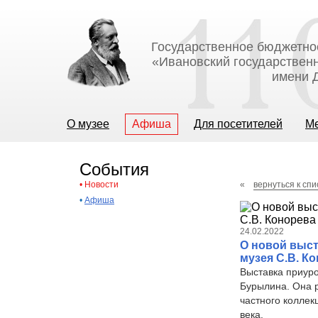
Государственное бюджетно
«Ивановский государственн
имени Д
О музее
Афиша
Для посетителей
М
События
•
Новости
«
вернуться к спи
•
Афиша
24.02.2022
О новой выст
музея С.В. К
Выставка приуро
Бурылина. Она р
частного коллек
века.