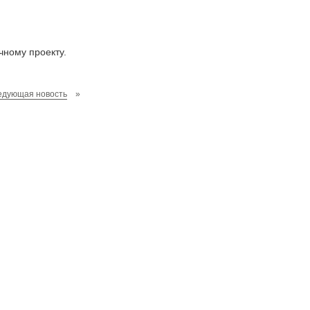
чному проекту.
едующая новость
»