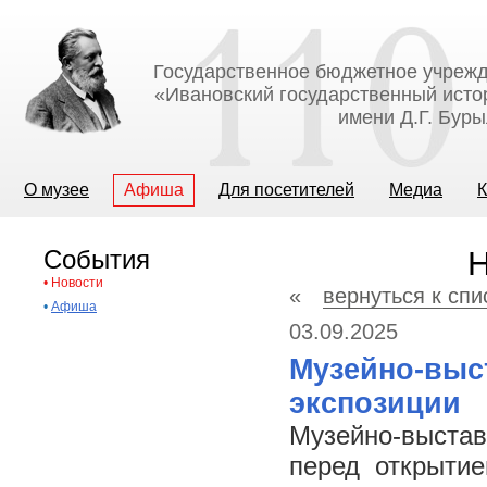
Государственное бюджетное учрежд
«Ивановский государственный исто
имени Д.Г. Бур
О музее
Афиша
Для посетителей
Медиа
К
События
Н
•
Новости
«
вернуться к спи
•
Афиша
03.09.2025
Музейно-выс
экспозиции
Музейно-выста
перед открыти